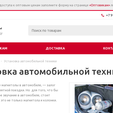
 доступа к оптовым ценам заполните форму на странице
«Оптовикам»
л
+7 9
ы
цу
КАМ
ДОСТАВКА
КОНТ
-
Установка автомобильной техники
овка автомобильной техн
 магнитолы в автомобиле, — залог
ятной поездки. Но для того, что бы
е звучание в автомобиле, стоит
 это не только магнитола и колонки.