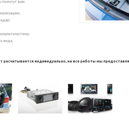
 помогут вам:
гнализацию;
радар;
юмультисистему;
о вида;
т расчитывается индивидуально, на все работы мы предоставля