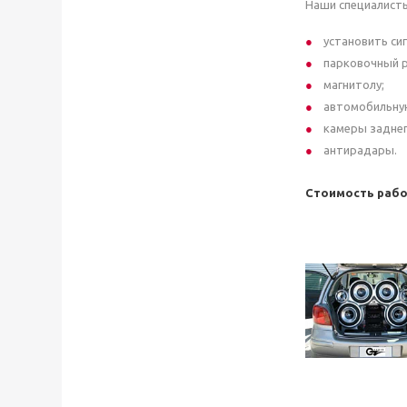
Наши специалисты
установить си
парковочный 
магнитолу;
автомобильну
камеры заднег
антирадары.
Стоимость рабо