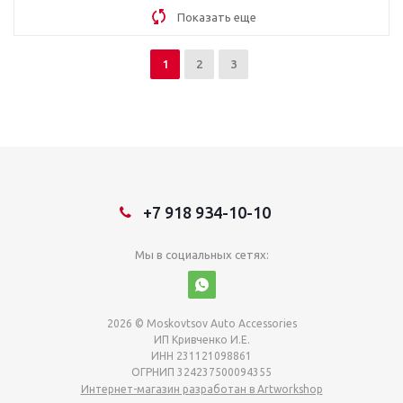
Показать еще
1
2
3
+7 918 934-10-10
Мы в социальных сетях:
2026 © Moskovtsov Auto Accessories
ИП Кривченко И.Е.
ИНН 231121098861
ОГРНИП 324237500094355
Интернет-магазин разработан в Artworkshop