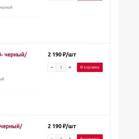
черный
3- черный/
2 190
₽
/шт
В корзину
ый
 черный/
2 190
₽
/шт
В корзину