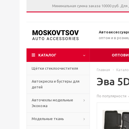
Минимальная сумма заказа 10000 руб. Для
Автоаксессуар
оптом и в розни
КАТАЛОГ
ОПТОВИ
Щётки стеклоочистителя
Главная
-
Катало
Эва 5
Автокресла и бустеры для
детей
По популярности
Авточехлы модельные
Экокожа
Модельные ткань