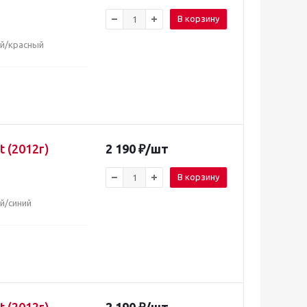
В корзину
ый/красный
t (2012г)
2 190
₽
/шт
В корзину
ый/синий