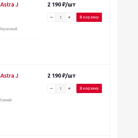
Astra J
2 190
₽
/шт
В корзину
й/красный
Astra J
2 190
₽
/шт
В корзину
/синий