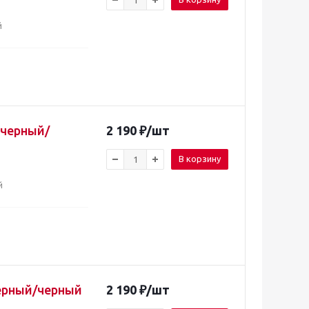
й
 черный/
2 190
₽
/шт
В корзину
й
черный/черный
2 190
₽
/шт