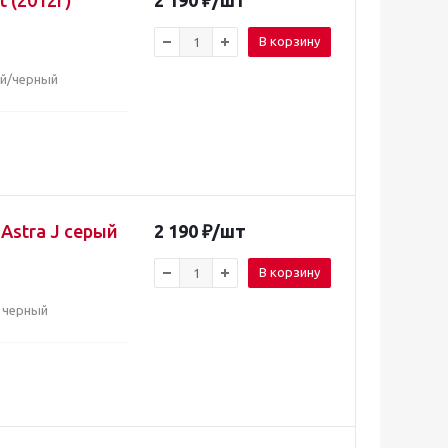
t (2012г)
2 190
₽
/шт
В корзину
ый/черный
 Astra J серый
2 190
₽
/шт
В корзину
/ черный