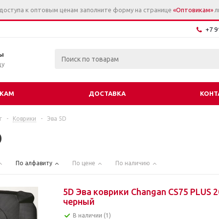
 доступа к оптовым ценам заполните форму на странице
«Оптовикам»
л
+7 9
ы
цу
КАМ
ДОСТАВКА
КОНТ
г
-
Коврики
-
Эва 5D
D
По алфавиту
По цене
По наличию
5D Эва коврики Changan CS75 PLUS 2
черный
В наличии (1)