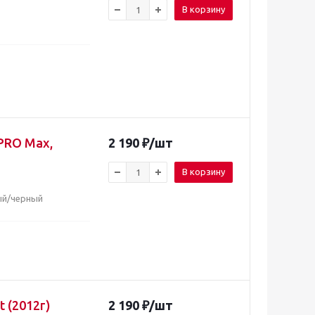
В корзину
 PRO Max,
2 190
₽
/шт
В корзину
ный/черный
t (2012г)
2 190
₽
/шт