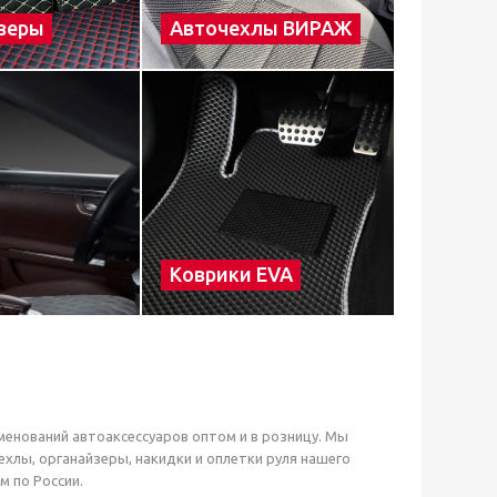
зеры
Авточехлы ВИРАЖ
Коврики EVA
именований автоаксессуаров оптом и в розницу. Мы
хлы, органайзеры, накидки и оплетки руля нашего
м по России.