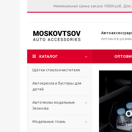
Минимальная сумма заказа 10000 руб. Для
Автоаксессуар
оптом и в розни
КАТАЛОГ
ОПТОВИ
Щётки стеклоочистителя
Автокресла и бустеры для
детей
Н
Н
Н
Авточехлы модельные
Экокожа
О
Ал
Ал
Ал
Модельные ткань
На