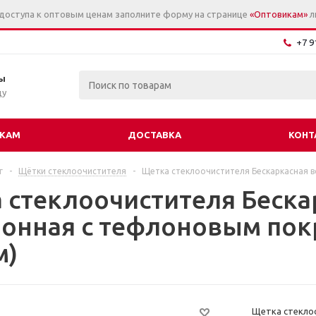
 доступа к оптовым ценам заполните форму на странице
«Оптовикам»
л
+7 9
ы
цу
КАМ
ДОСТАВКА
КОНТ
г
-
Щётки стеклоочистителя
-
Щетка стеклоочистителя Бескаркасная в
 стеклоочистителя Беска
зонная с тефлоновым пок
м)
Щетка стеклоо