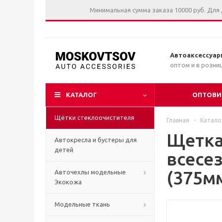
Минимальная сумма заказа 10000 руб. Для
Автоаксессуар
оптом и в розни
КАТАЛОГ
ОПТОВИ
Щётки стеклоочистителя
Главная
-
Катало
Щетка
Автокресла и бустеры для
детей
всесе
(375м
Авточехлы модельные
Экокожа
Модельные ткань