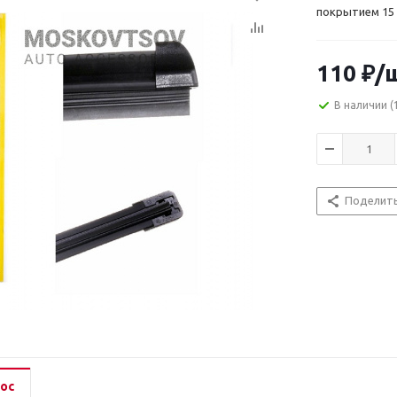
покрытием 15 
110
₽
/
В наличии
(
Поделит
ос