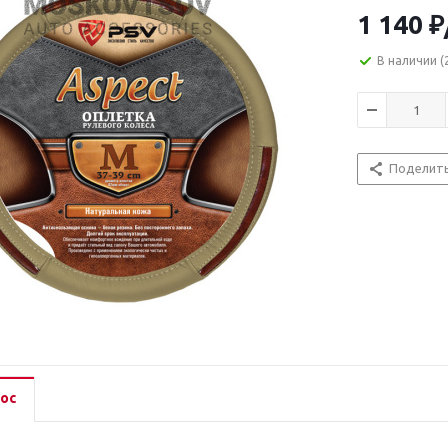
1 140
₽
В наличии
(
Поделит
ос