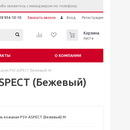
ибо свяжитесь с менеджером по телефону.
18 934-10-10
Заказать звонок
Вход
Регистрация
0
Корзина
пуста
АКТЫ
О КОМПАНИИ
жаная PSV ASPECT (Бежевый) M
ASPECT (Бежевый)
ль кожаная PSV ASPECT (Бежевый) M