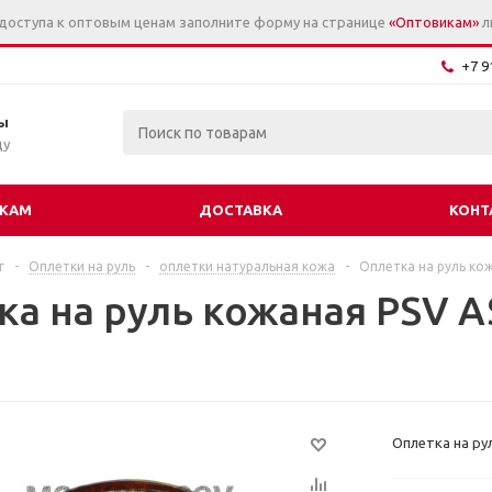
 доступа к оптовым ценам заполните форму на странице
«Оптовикам»
л
+7 9
ы
цу
КАМ
ДОСТАВКА
КОНТ
г
-
Оплетки на руль
-
оплетки натуральная кожа
-
Оплетка на руль ко
ка на руль кожаная PSV 
Оплетка на ру