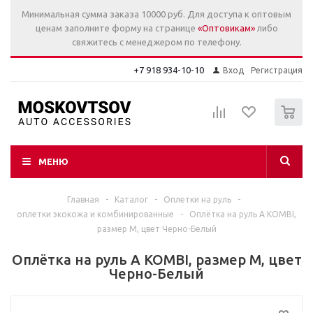
Минимальная сумма заказа 10000 руб. Для доступа к оптовым
ценам заполните форму на странице
«Оптовикам»
либо
свяжитесь с менеджером по телефону.
+7 918 934-10-10
Вход
Регистрация
0
МЕНЮ
Главная
-
Каталог
-
Оплетки на руль
-
оплетки экокожа и комбинированные
-
Оплётка на руль A KOMBI,
размер M, цвет Черно-Белый
Оплётка на руль A KOMBI, размер M, цвет
Черно-Белый