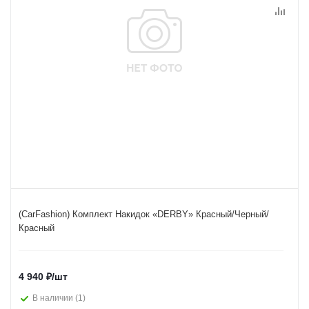
(CarFashion) Комплект Накидок «DERBY» Красный/Черный/
Красный
4 940
₽
/шт
В наличии
(1)