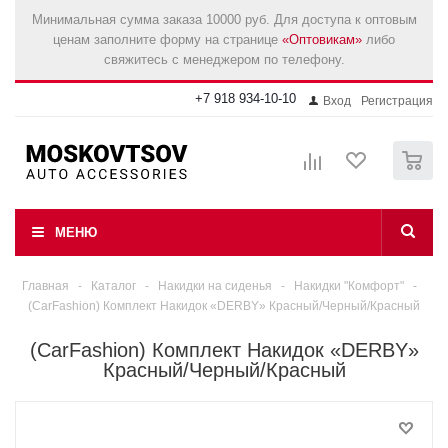
Минимальная сумма заказа 10000 руб. Для доступа к оптовым
ценам заполните форму на странице
«Оптовикам»
либо
свяжитесь с менеджером по телефону.
+7 918 934-10-10
Вход
Регистрация
0
МЕНЮ
Главная
-
Каталог
-
Накидки на сиденья
-
Накидки "Комфорт"
-
(CarFashion) Комплект Накидок «DERBY» Красный/Черный/Красный
(CarFashion) Комплект Накидок «DERBY»
Красный/Черный/Красный