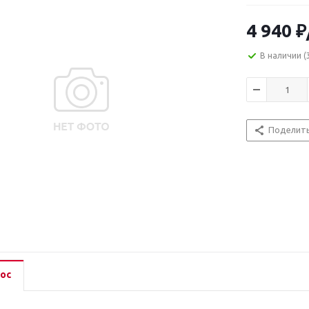
4 940
₽
В наличии
(
Поделит
ос