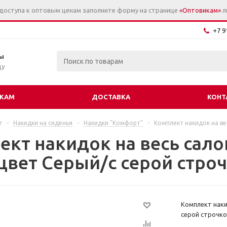
 доступа к оптовым ценам заполните форму на странице
«Оптовикам»
л
+7 9
ы
цу
КАМ
ДОСТАВКА
КОНТ
г
-
Накидки на сиденья
-
Накидки "Комфорт"
-
Комплект накидок на ве
ект накидок на весь сало
 цвет Серый/c серой стро
Комплект наки
серой строчко