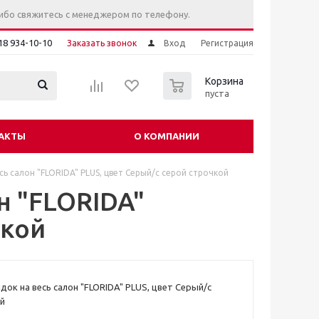
ибо свяжитесь с менеджером по телефону.
18 934-10-10
Заказать звонок
Вход
Регистрация
0
Корзина
пуста
АКТЫ
О КОМПАНИИ
сь салон "FLORIDA" PLUS, цвет Серый/c серой строчкой
н "FLORIDA"
чкой
док на весь салон "FLORIDA" PLUS, цвет Серый/c
й