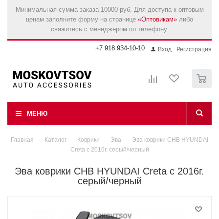
Минимальная сумма заказа 10000 руб. Для доступа к оптовым
ценам заполните форму на странице
«Оптовикам»
либо
свяжитесь с менеджером по телефону.
+7 918 934-10-10
Вход
Регистрация
0
МЕНЮ
Главная
-
Каталог
-
Коврики
-
Эва
-
Эва коврики СНВ HYUNDAI
Creta c 2016г. серый/черный
Эва коврики СНВ HYUNDAI Creta c 2016г.
серый/черный