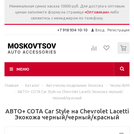
Минимальная сумма заказа 10000 руб. Для доступа к оптовым
ценам заполните форму на странице
«Оптовикам»
либо
свяжитесь с менеджером по телефону.
+7 918 934-10-10
Вход
Регистрация
0
МЕНЮ
Главная
-
Каталог
-
Авточехлы модельные Экокожа
-
Чехлы AVM
-
АВТО+ СОТА Car Style на Chevrolet Lacetti Экокожа черный/
черный/красный
АВТО+ СОТА Car Style на Chevrolet Lacetti
Экокожа черный/черный/красный