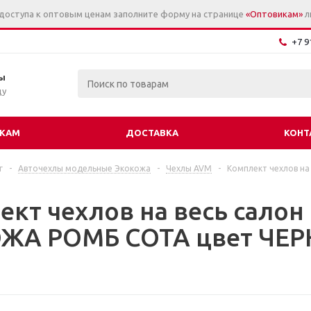
 доступа к оптовым ценам заполните форму на странице
«Оптовикам»
л
+7 9
ы
цу
КАМ
ДОСТАВКА
КОНТ
г
-
Авточехлы модельные Экокожа
-
Чехлы AVM
-
Комплект чехлов на
ект чехлов на весь салон
ЖА РОМБ СОТА цвет ЧЕР