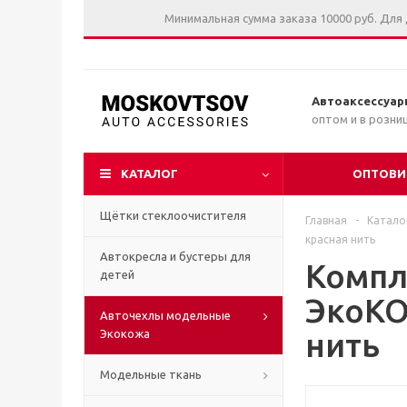
Минимальная сумма заказа 10000 руб. Для
Автоаксессуар
оптом и в розни
КАТАЛОГ
ОПТОВИ
Щётки стеклоочистителя
Главная
-
Катало
красная нить
Автокресла и бустеры для
Компл
детей
ЭкоКО
Авточехлы модельные
нить
Экокожа
Модельные ткань