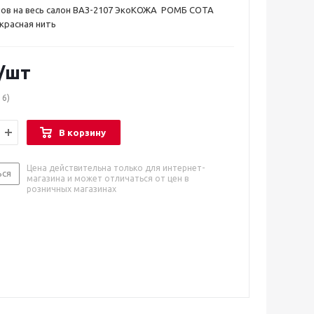
лов на весь салон ВАЗ-2107 ЭкоКОЖА РОМБ СОТА
красная нить
/шт
16)
В корзину
Цена действительна только для интернет-
ься
магазина и может отличаться от цен в
розничных магазинах